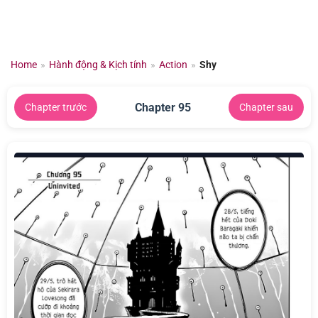
Chuyển
đến
nội
dung
Home
»
Hành động & Kịch tính
»
Action
»
Shy
Chapter 95
Chapter trước
Chapter sau