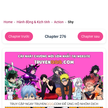
Chuyển
đến
nội
dung
Home
»
Hành động & Kịch tính
»
Action
»
Shy
Chapter 276
Chapter trước
Chapter sau