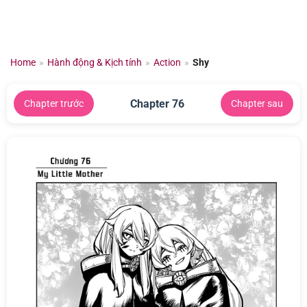
Chuyển
đến
nội
dung
Home
»
Hành động & Kịch tính
»
Action
»
Shy
Chapter 76
Chapter trước
Chapter sau