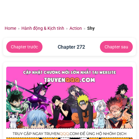
Chuyển
đến
nội
dung
Home
»
Hành động & Kịch tính
»
Action
»
Shy
Chapter 272
Chapter trước
Chapter sau