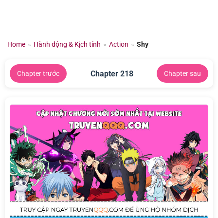
Chuyển
đến
nội
dung
Home
»
Hành động & Kịch tính
»
Action
»
Shy
Chapter 218
Chapter trước
Chapter sau