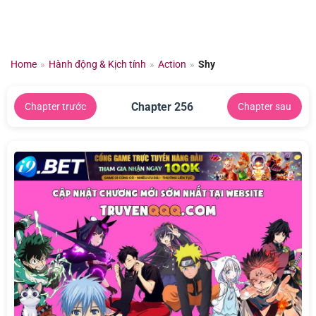
Chuyển
đến
nội
dung
Home
»
Hành động & Kịch tính
»
Action
»
Shy
Chapter 256
Chapter trước
Chapter sau