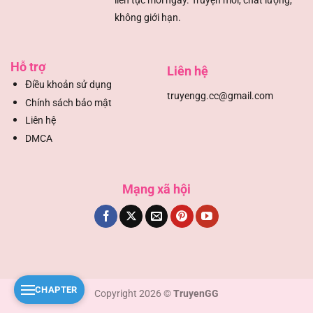
liên tục mỗi ngày. Truyện mới, chất lượng,
không giới hạn.
Hỗ trợ
Liên hệ
Đ
iều khoản sử dụng
truyengg.cc@gmail.com
Chính sách bảo mật
Liên hệ
DMCA
Mạng xã hội
CHAPTER
Copyright 2026 ©
TruyenGG