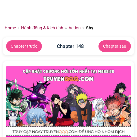
Chuyển
đến
nội
dung
Home
»
Hành động & Kịch tính
»
Action
»
Shy
Chapter 148
Chapter trước
Chapter sau