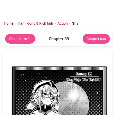
Chuyển
đến
nội
dung
Home
»
Hành động & Kịch tính
»
Action
»
Shy
Chapter 39
Chapter trước
Chapter sau