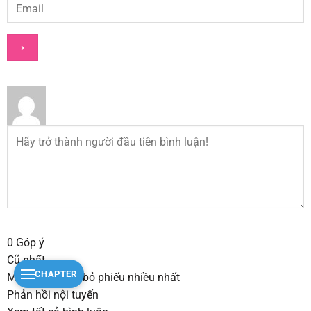
0
Góp ý
Cũ nhất
CHAPTER
Mới nhất
Được bỏ phiếu nhiều nhất
Phản hồi nội tuyến