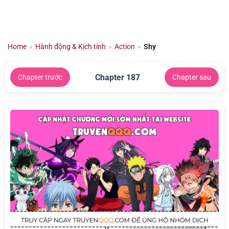
Chuyển
đến
nội
dung
Home
»
Hành động & Kịch tính
»
Action
»
Shy
Chapter 187
Chapter trước
Chapter sau