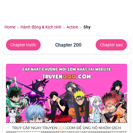
Chuyển
đến
nội
dung
Home
»
Hành động & Kịch tính
»
Action
»
Shy
Chapter 200
Chapter trước
Chapter sau