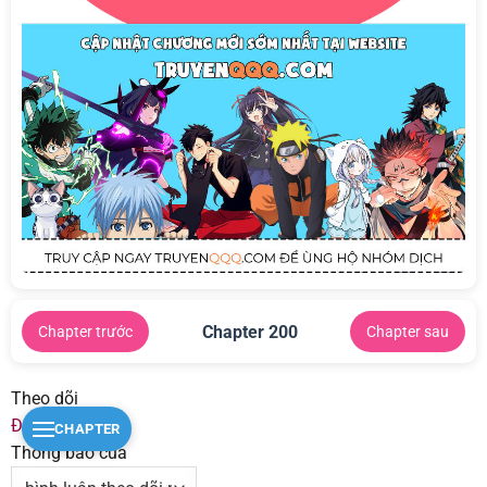
Chapter 200
Chapter trước
Chapter sau
Theo dõi
Đăng nhập
CHAPTER
Thông báo của