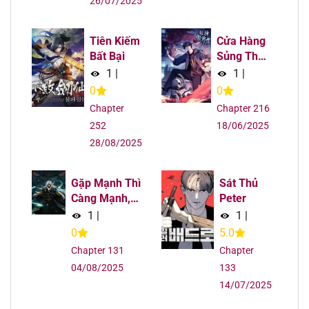
26/07/2025
Tiên Kiếm
Cửa Hàng
Bất Bại
Sủng Thú
Siêu Thần
1
|
1
|
0
0
Chapter
Chapter 216
252
18/06/2025
28/08/2025
Gặp Mạnh Thì
Sát Thủ
Càng Mạnh,
Peter
Tu Vi Của Ta
1
|
1
|
Không Giới
0
5.0
Hạn
Chapter 131
Chapter
04/08/2025
133
14/07/2025