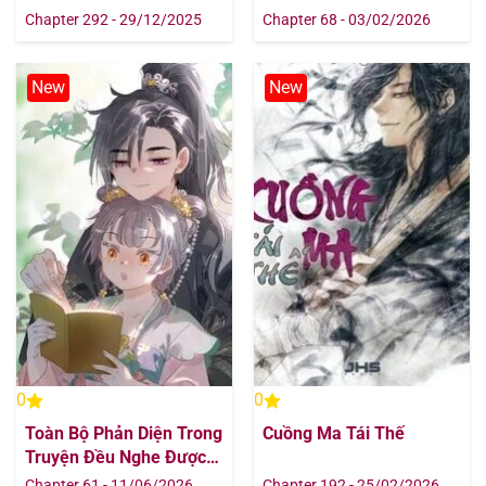
Chapter 292 - 29/12/2025
Chapter 68 - 03/02/2026
New
New
0
0
Toàn Bộ Phản Diện Trong
Cuồng Ma Tái Thế
Truyện Đều Nghe Được
Tiếng Lòng Của Ta
Chapter 61 - 11/06/2026
Chapter 192 - 25/02/2026