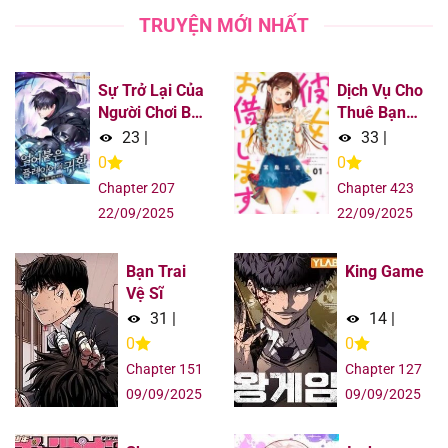
TRUYỆN MỚI NHẤT
Sự Trở Lại Của
Dịch Vụ Cho
Người Chơi Bị
Thuê Bạn
Đóng Băng
Gái
23
|
33
|
0
0
Chapter 207
Chapter 423
22/09/2025
22/09/2025
Bạn Trai
King Game
Vệ Sĩ
31
|
14
|
0
0
Chapter 151
Chapter 127
09/09/2025
09/09/2025