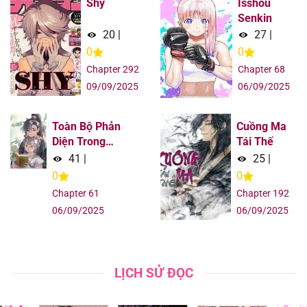
Shy
Isshou
Senkin
20
|
27
|
0
0
Chapter 292
Chapter 68
09/09/2025
06/09/2025
Toàn Bộ Phản
Cuồng Ma
Diện Trong
Tái Thế
Truyện Đều Nghe
41
|
25
|
Được Tiếng Lòng
0
0
Của Ta
Chapter 61
Chapter 192
06/09/2025
06/09/2025
LỊCH SỬ ĐỌC