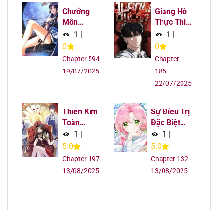
Chưởng
Giang Hồ
Môn
Thực Thi
Khiêm Tốn
Công Lý
1
|
1
|
Chút
0
0
Chapter 594
Chapter
19/07/2025
185
22/07/2025
Thiên Kim
Sự Điều Trị
Toàn
Đặc Biệt
Năng Đại
Của Tinh
1
|
1
|
Tài
Linh
5.0
5.0
Chapter 197
Chapter 132
13/08/2025
13/08/2025