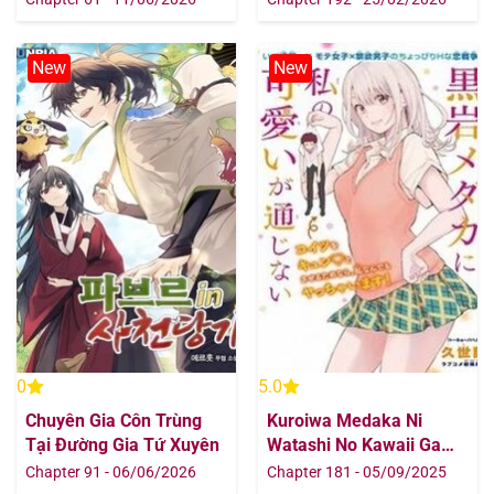
New
New
0
5.0
Chuyên Gia Côn Trùng
Kuroiwa Medaka Ni
Tại Đường Gia Tứ Xuyên
Watashi No Kawaii Ga
Tsuujinai
Chapter 91 - 06/06/2026
Chapter 181 - 05/09/2025