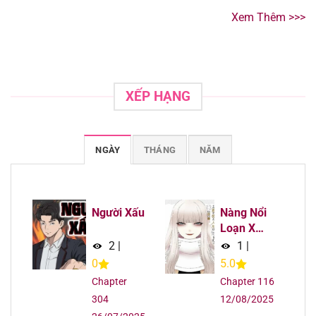
Xem Thêm >>>
XẾP HẠNG
NGÀY
THÁNG
NĂM
Người Xấu
Nàng Nổi
Loạn X
Chàng Thợ
2
|
1
|
May
0
5.0
Chapter
Chapter 116
304
12/08/2025