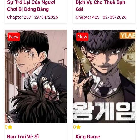
Sự Trở Lại Của Người
Dịch Vụ Cho Thuê Bạn
Chơi Bị Đóng Băng
Gái
Chapter 207 - 29/04/2026
Chapter 423 - 02/05/2026
New
New
0
0
Bạn Trai Vệ Sĩ
King Game