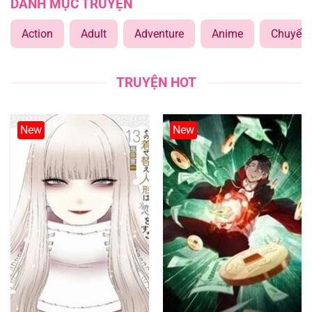
DANH MỤC TRUYỆN
Action
Adult
Adventure
Anime
Chuyển 
TRUYỆN HOT
New
New