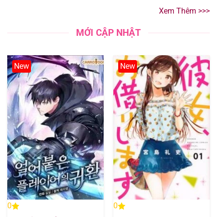
Xem Thêm >>>
MỚI CẬP NHẬT
New
New
0
0