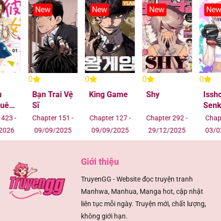
New
New
New
New
0
0
0
0
Bạn Trai Vệ
King Game
Shy
Isshou
Sĩ
Senkin
Chapter 151 -
Chapter 127 -
Chapter 292 -
Chapter 68 -
09/09/2025
09/09/2025
29/12/2025
03/02/2026
Giới thiệu
TruyenGG - Website đọc truyện tranh
Manhwa, Manhua, Manga hot, cập nhật
liên tục mỗi ngày. Truyện mới, chất lượng,
không giới hạn.