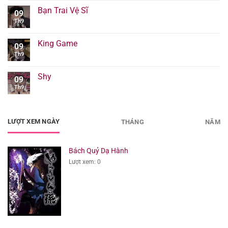
Bạn Trai Vệ Sĩ
09
Th9
King Game
09
Th9
Shy
09
Th9
LƯỢT XEM NGÀY
THÁNG
NĂM
Bách Quỷ Dạ Hành
Lượt xem: 0