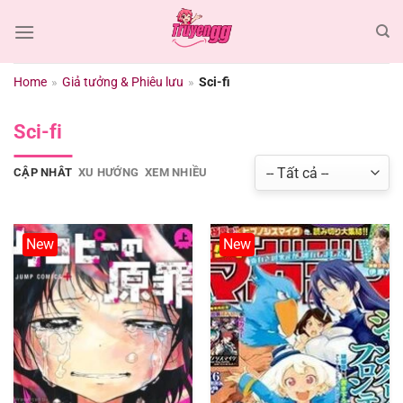
Chuyển
đến
nội
dung
Home
»
Giả tưởng & Phiêu lưu
»
Sci-fi
Sci-fi
CẬP NHÂT
XU HƯỚNG
XEM NHIỀU
New
New