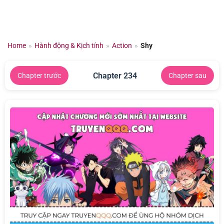
Chuyển
đến
nội
dung
Home
»
Hành động & Kịch tính
»
Action
»
Shy
Chapter 234
Chapter trước
Chapter sau