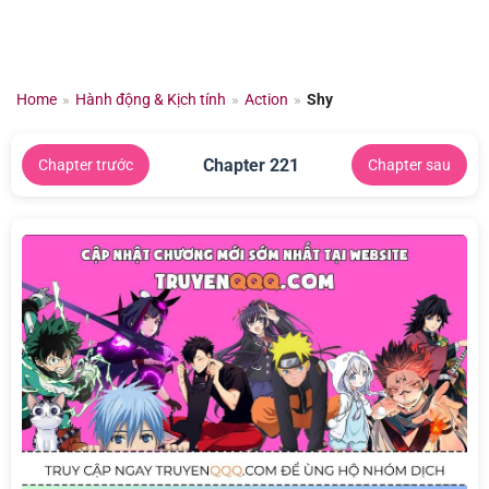
Chuyển
đến
nội
dung
Home
»
Hành động & Kịch tính
»
Action
»
Shy
Chapter 221
Chapter trước
Chapter sau