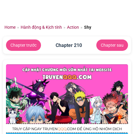
Chuyển
đến
nội
dung
Home
»
Hành động & Kịch tính
»
Action
»
Shy
Chapter 210
Chapter trước
Chapter sau