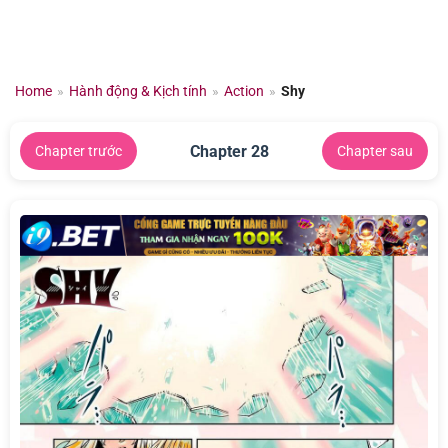
Chuyển
đến
nội
dung
Home
»
Hành động & Kịch tính
»
Action
»
Shy
Chapter 28
Chapter trước
Chapter sau