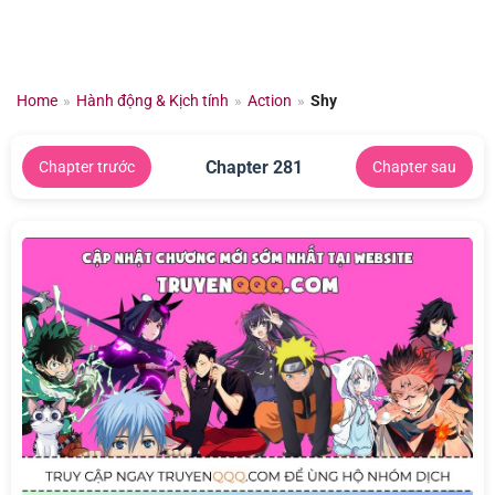
Chuyển
đến
nội
dung
Home
»
Hành động & Kịch tính
»
Action
»
Shy
Chapter 281
Chapter trước
Chapter sau