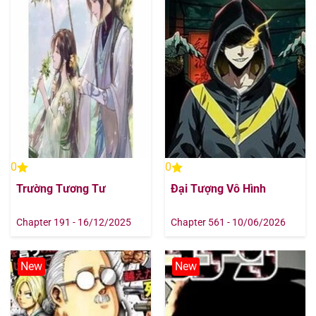
0
0
Trường Tương Tư
Đại Tượng Vô Hình
Chapter 191 - 16/12/2025
Chapter 561 - 10/06/2026
New
New