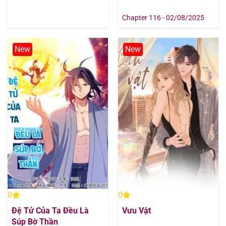
Chapter 116 - 02/08/2025
New
New
0
0
Đệ Tử Của Ta Đều Là
Vưu Vật
Súp Bờ Thần