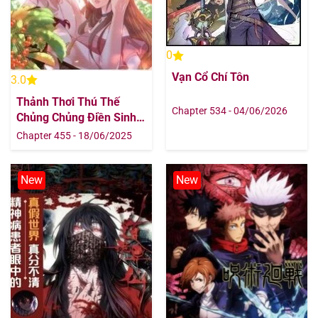
0
Vạn Cổ Chí Tôn
3.0
Thảnh Thơi Thú Thế
Chapter 534 - 04/06/2026
Chủng Chủng Điền Sinh
Sinh Tể
Chapter 455 - 18/06/2025
New
New