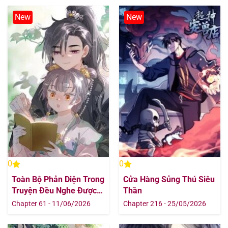
New
New
0
0
Toàn Bộ Phản Diện Trong
Cửa Hàng Sủng Thú Siêu
Truyện Đều Nghe Được
Thần
Tiếng Lòng Của Ta
Chapter 61 - 11/06/2026
Chapter 216 - 25/05/2026