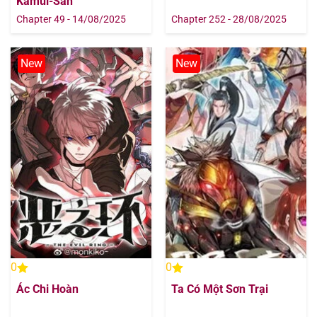
Kamui-San
Chapter 49 - 14/08/2025
Chapter 252 - 28/08/2025
New
New
0
0
Ác Chi Hoàn
Ta Có Một Sơn Trại