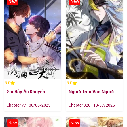
New
New
5.0
5.0
Gài Bẫy Ác Khuyển
Người Trên Vạn Người
Chapter 77 - 30/06/2025
Chapter 320 - 18/07/2025
New
New