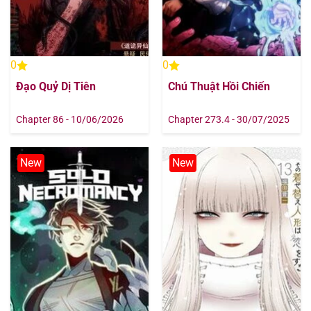
0
0
Đạo Quỷ Dị Tiên
Chú Thuật Hồi Chiến
Chapter 86 - 10/06/2026
Chapter 273.4 - 30/07/2025
New
New