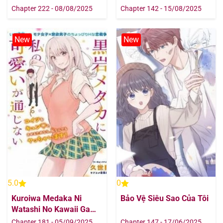
Chapter 222 - 08/08/2025
Chapter 142 - 15/08/2025
New
New
5.0
0
Kuroiwa Medaka Ni
Bảo Vệ Siêu Sao Của Tôi
Watashi No Kawaii Ga
Tsuujinai
Chapter 181 - 05/09/2025
Chapter 147 - 17/06/2025