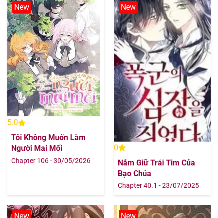
New
New
5.0
Tôi Không Muốn Làm
0
Người Mai Mối
Chapter 106 - 30/05/2026
Nắm Giữ Trái Tim Của
Bạo Chúa
Chapter 40.1 - 23/07/2025
New
New