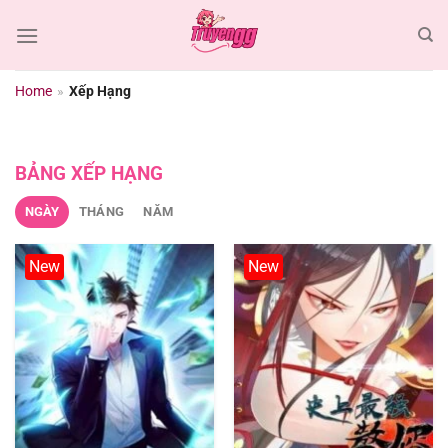
Chuyển
đến
nội
dung
Home
»
Xếp Hạng
BẢNG XẾP HẠNG
NGÀY
THÁNG
NĂM
New
New