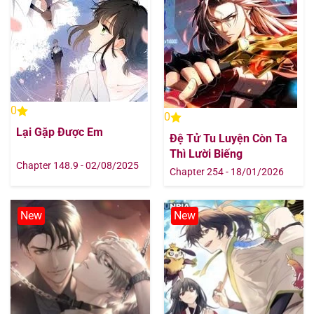
0
0
Lại Gặp Được Em
Đệ Tử Tu Luyện Còn Ta
Thì Lười Biếng
Chapter 148.9 - 02/08/2025
Chapter 254 - 18/01/2026
New
New