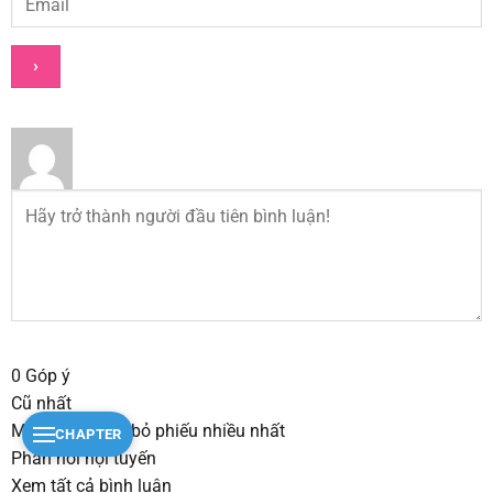
0
Góp ý
Cũ nhất
Mới nhất
Được bỏ phiếu nhiều nhất
CHAPTER
Phản hồi nội tuyến
Xem tất cả bình luận