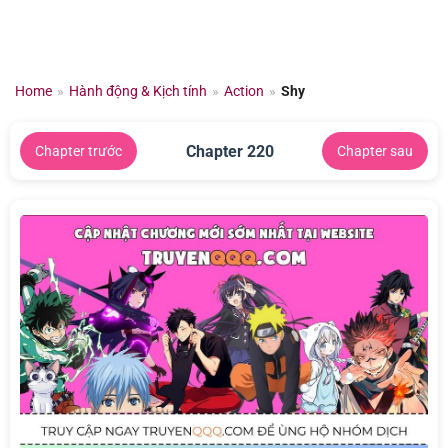
Chuyển
đến
nội
dung
Home
»
Hành động & Kịch tính
»
Action
»
Shy
Chapter 220
Chapter trước
Chapter sau