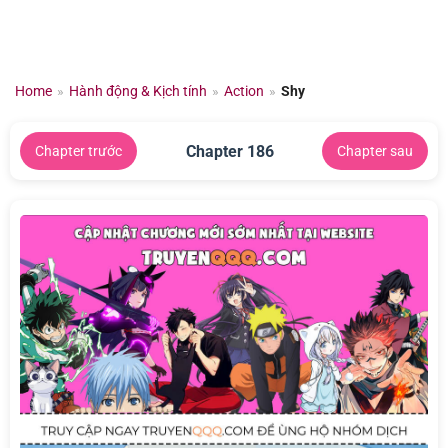
Chuyển
đến
nội
dung
Home
»
Hành động & Kịch tính
»
Action
»
Shy
Chapter 186
Chapter trước
Chapter sau