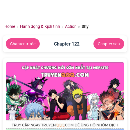
Chuyển
đến
nội
dung
Home
»
Hành động & Kịch tính
»
Action
»
Shy
Chapter 122
Chapter trước
Chapter sau