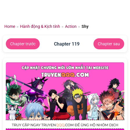
Chuyển
đến
nội
dung
Home
»
Hành động & Kịch tính
»
Action
»
Shy
Chapter 119
Chapter trước
Chapter sau