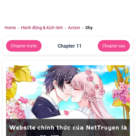
Chuyển
đến
nội
dung
Home
»
Hành động & Kịch tính
»
Action
»
Shy
Chapter 11
Chapter trước
Chapter sau