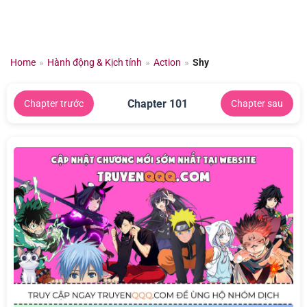
Chuyển
đến
nội
dung
Home
»
Hành động & Kịch tính
»
Action
»
Shy
Chapter 101
Chapter trước
Chapter sau