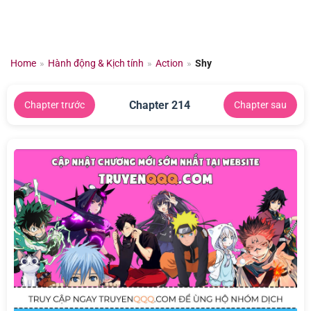
Chuyển
đến
nội
dung
Home
»
Hành động & Kịch tính
»
Action
»
Shy
Chapter 214
Chapter trước
Chapter sau