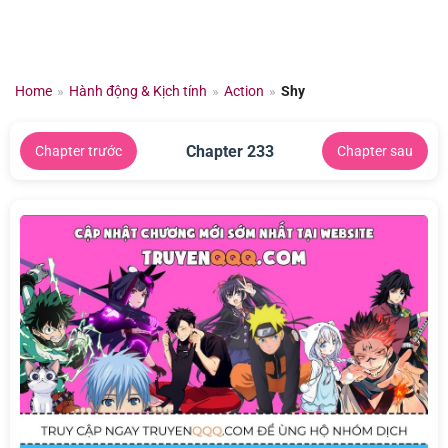
Chuyển
đến
nội
dung
Home
»
Hành động & Kịch tính
»
Action
»
Shy
Chapter 233
Chapter trước
Chapter sau