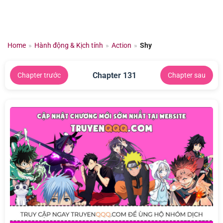
Chuyển
đến
nội
dung
Home
»
Hành động & Kịch tính
»
Action
»
Shy
Chapter 131
Chapter trước
Chapter sau