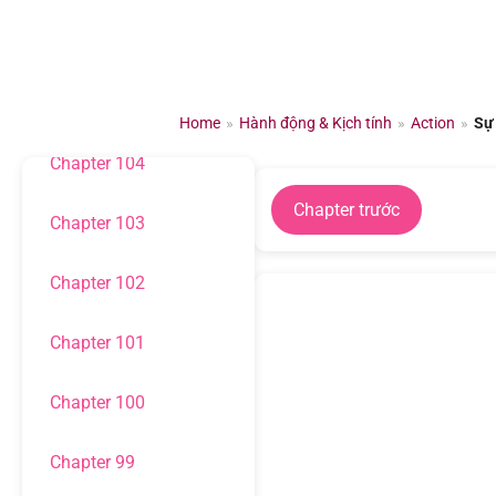
Chuyển
đến
Chapter 106
nội
dung
Chapter 105
Home
»
Hành động & Kịch tính
»
Action
»
Sự
Chapter 104
Chapter trước
Chapter 103
Chapter 102
Chapter 101
Chapter 100
Chapter 99