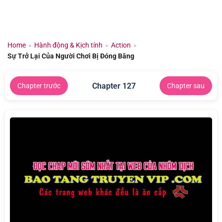
Chuyển
đến
nội
dung
Home
»
Hành động & Kịch tính
»
Action
»
Sự Trở Lại Của Người Chơi Bị Đóng Băng
Chapter 127
Chapter trước
Chapter sau