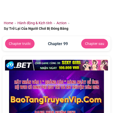
Chuyển
đến
nội
dung
Home
»
Hành động & Kịch tính
»
Action
»
Sự Trở Lại Của Người Chơi Bị Đóng Băng
Chapter 99
Chapter trước
Chapter sau