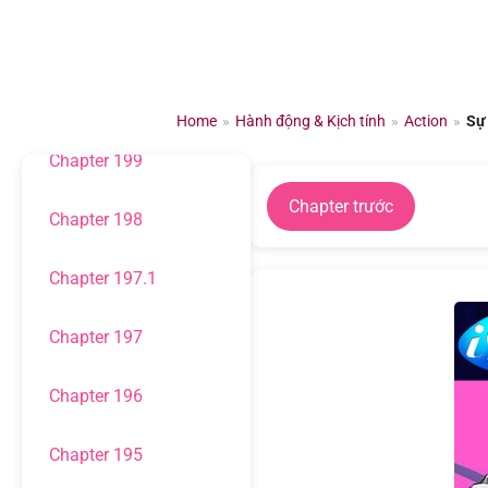
Chuyển
đến
Chapter 201
nội
dung
Chapter 200
Home
»
Hành động & Kịch tính
»
Action
»
Sự
Chapter 199
Chapter trước
Chapter 198
Chapter 197.1
Chapter 197
Chapter 196
Chapter 195