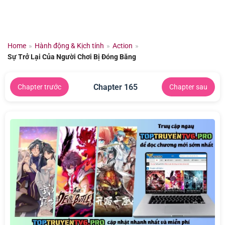
Chuyển
đến
nội
dung
Home
»
Hành động & Kịch tính
»
Action
»
Sự Trở Lại Của Người Chơi Bị Đóng Băng
Chapter 165
Chapter trước
Chapter sau