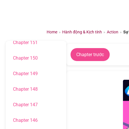
Chuyển
đến
Chapter 154
nội
dung
Chapter 153
Home
»
Hành động & Kịch tính
»
Action
»
Sự
Chapter 151
Chapter trước
Chapter 150
Chapter 149
Chapter 148
Chapter 147
Chapter 146