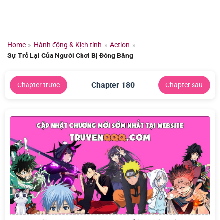
Chuyển
đến
nội
dung
Home
»
Hành động & Kịch tính
»
Action
»
Sự Trở Lại Của Người Chơi Bị Đóng Băng
Chapter 180
Chapter trước
Chapter sau