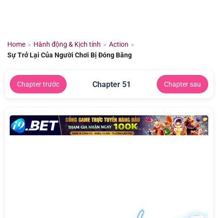
Chuyển
đến
nội
dung
Home
»
Hành động & Kịch tính
»
Action
»
Sự Trở Lại Của Người Chơi Bị Đóng Băng
Chapter 51
Chapter trước
Chapter sau