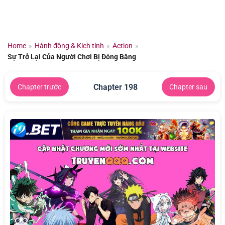
Chuyển
đến
nội
dung
Home
»
Hành động & Kịch tính
»
Action
»
Sự Trở Lại Của Người Chơi Bị Đóng Băng
Chapter 198
Chapter trước
Chapter sau