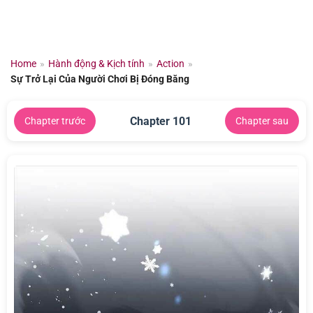
Chuyển
đến
nội
dung
Home
»
Hành động & Kịch tính
»
Action
»
Sự Trở Lại Của Người Chơi Bị Đóng Băng
Chapter 101
Chapter trước
Chapter sau