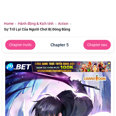
Chuyển
đến
nội
dung
Home
»
Hành động & Kịch tính
»
Action
»
Sự Trở Lại Của Người Chơi Bị Đóng Băng
Chapter 5
Chapter trước
Chapter sau