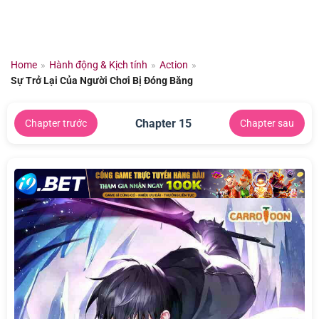
Chuyển
đến
nội
dung
Home
»
Hành động & Kịch tính
»
Action
»
Sự Trở Lại Của Người Chơi Bị Đóng Băng
Chapter 15
Chapter trước
Chapter sau