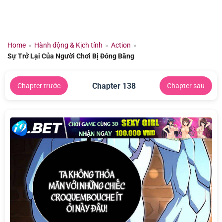
Chuyển
đến
nội
dung
Home
»
Hành động & Kịch tính
»
Action
»
Sự Trở Lại Của Người Chơi Bị Đóng Băng
Chapter 138
Chapter trước
Chapter sau