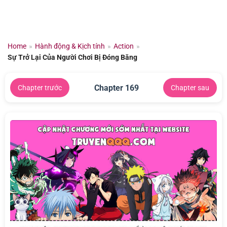
Chuyển
đến
nội
dung
Home
»
Hành động & Kịch tính
»
Action
»
Sự Trở Lại Của Người Chơi Bị Đóng Băng
Chapter 169
Chapter trước
Chapter sau