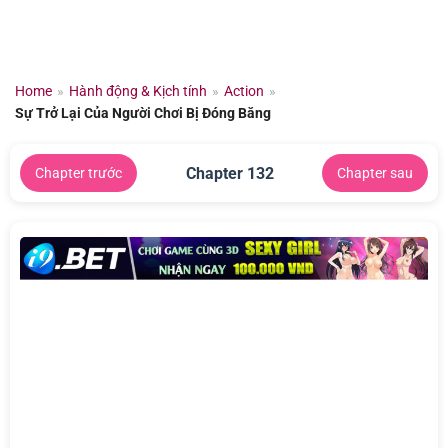
Chuyển
đến
nội
dung
Home
»
Hành động & Kịch tính
»
Action
»
Sự Trở Lại Của Người Chơi Bị Đóng Băng
Chapter 132
Chapter trước
Chapter sau