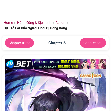
Chuyển
đến
nội
dung
Home
»
Hành động & Kịch tính
»
Action
»
Sự Trở Lại Của Người Chơi Bị Đóng Băng
Chapter 6
Chapter trước
Chapter sau