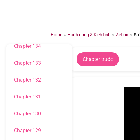
Chuyển
đến
Chapter 136
nội
dung
Chapter 135
Home
»
Hành động & Kịch tính
»
Action
»
Sự
Chapter 134
Chapter trước
Chapter 133
Chapter 132
Chapter 131
Chapter 130
Chapter 129