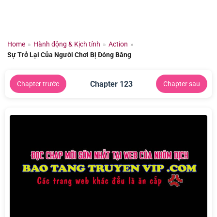
Chuyển
đến
nội
dung
Home
»
Hành động & Kịch tính
»
Action
»
Sự Trở Lại Của Người Chơi Bị Đóng Băng
Chapter 123
Chapter trước
Chapter sau