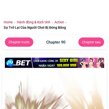
Chuyển
đến
nội
dung
Home
»
Hành động & Kịch tính
»
Action
»
Sự Trở Lại Của Người Chơi Bị Đóng Băng
Chapter 90
Chapter trước
Chapter sau