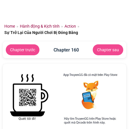
Chuyển
đến
nội
dung
Home
»
Hành động & Kịch tính
»
Action
»
Sự Trở Lại Của Người Chơi Bị Đóng Băng
Chapter 160
Chapter trước
Chapter sau