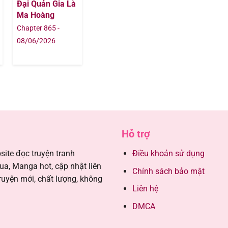
Đại Quản Gia Là
05/10/202
Ma Hoàng
Chapter 865 -
24/09/202
08/06/2026
24/09/202
20/09/202
20/09/202
Hỗ trợ
20/09/202
ite đọc truyện tranh
Điều khoản sử dụng
, Manga hot, cập nhật liên
20/09/202
Chính sách bảo mật
ruyện mới, chất lượng, không
Liên hệ
20/09/202
DMCA
20/09/202