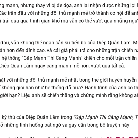
 mạnh, nhưng thay vì bị đe dọa, anh lại nhận được những lợi 
01/04/202
 Các trận đấu với những đối thủ mạnh mẽ trở thành cơ hội để an
trải qua quá trình gian khổ mà vẫn có thể vượt qua những ngư
01/04/202
26/03/202
đâu, vẫn không thể ngăn cản sự tiến bộ của Diệp Quân Lâm. M
ần hơn đến đỉnh cao, và cái giá phải trả cho những trận chiến n
17/03/202
ể, hệ thống "Gặp Mạnh Thì Càng Mạnh" khiến cho mỗi trận chiến
ể Diệp Quân Lâm ngày càng mạnh mẽ hơn, vượt qua tất cả.
17/03/202
ặt với những đối thủ mạnh mẽ nhất trong thế giới huyền huyễn
 không giới hạn như hệ thống đã hứa? Hành trình của anh có t
17/03/202
ị giới hạn? Liệu anh sẽ chiến thắng và chứng minh rằng không ai
17/03/202
à kỳ thú của Diệp Quân Lâm trong
"Gặp Mạnh Thì Càng Mạnh, T
10/02/202
lỡ những tình huống bất ngờ và gay cấn trong bộ truyện này!
01/02/202