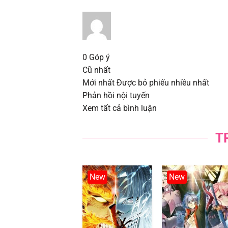
Chapter 98
Chapter 97
Chapter 96
0
Góp ý
Cũ nhất
Chapter 95
Mới nhất
Được bỏ phiếu nhiều nhất
Phản hồi nội tuyến
Chapter 94
Xem tất cả bình luận
Chapter 93
T
Chapter 92
New
New
Chapter 91
Chapter 90