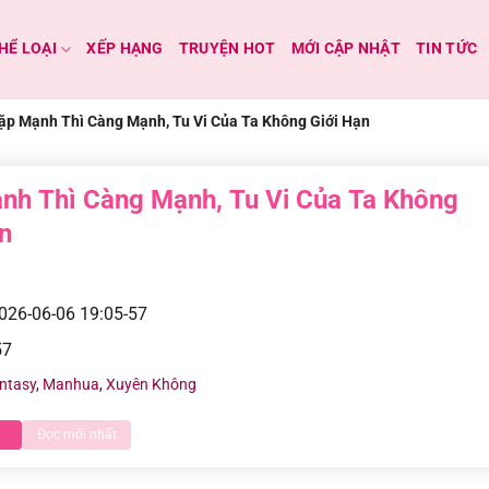
HỂ LOẠI
XẾP HẠNG
TRUYỆN HOT
MỚI CẬP NHẬT
TIN TỨC
ặp Mạnh Thì Càng Mạnh, Tu Vi Của Ta Không Giới Hạn
nh Thì Càng Mạnh, Tu Vi Của Ta Không
n
026-06-06 19:05-57
57
ntasy
,
Manhua
,
Xuyên Không
Đọc mới nhất