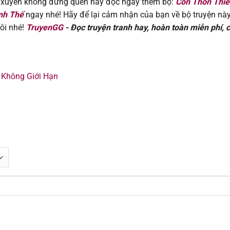
n xuyên không đừng quên hãy đọc ngay thêm bộ:
Côn Thôn Thiê
nh Thể
ngay nhé! Hãy để lại cảm nhận của bạn về bộ truyện nà
26/01/202
ôi nhé!
TruyenGG
- Đọc truyện tranh hay, hoàn toàn miễn phí, 
26/01/202
19/01/202
 Không Giới Hạn
13/01/202
13/01/202
05/01/202
28/12/202
21/12/202