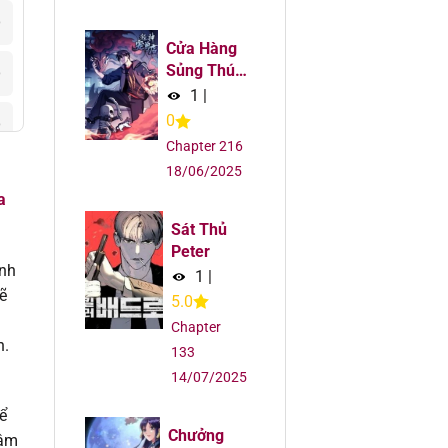
6
Cửa Hàng
Sủng Thú
6
Siêu Thần
1
|
0
6
Chapter 216
18/06/2025
6
a
6
Sát Thủ
Peter
ình
1
|
6
ẽ
5.0
6
Chapter
n.
133
14/07/2025
6
ể
6
Chưởng
Lâm