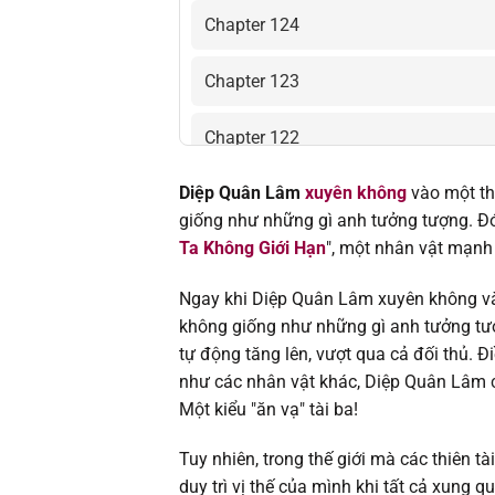
Chapter 124
Chapter 123
Chapter 122
Diệp Quân Lâm
xuyên không
vào một th
Chapter 121
giống như những gì anh tưởng tượng. Đó
Ta Không Giới Hạn
", một nhân vật mạnh 
Chapter 120
Ngay khi Diệp Quân Lâm xuyên không vào
Chapter 119
không giống như những gì anh tưởng tư
tự động tăng lên, vượt qua cả đối thủ. Đ
Chapter 118
như các nhân vật khác, Diệp Quân Lâm c
Một kiểu "ăn vạ" tài ba!
Chapter 117
Tuy nhiên, trong thế giới mà các thiên t
Chapter 116
duy trì vị thế của mình khi tất cả xung