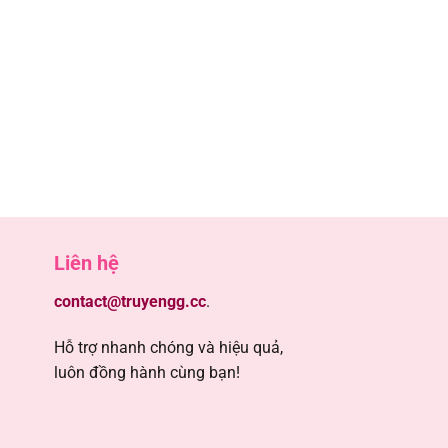
5
5
5
5
5
Liên hệ
5
contact@truyengg.cc
.
5
Hỗ trợ nhanh chóng và hiệu quả,
luôn đồng hành cùng bạn!
5
5