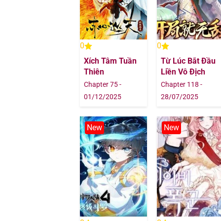
Chapter 89
Chapter 88
0
0
Chapter 87
Xích Tâm Tuần
Từ Lúc Bắt Đầu
Thiên
Liền Vô Địch
Chapter 86
Chapter 75 -
Chapter 118 -
01/12/2025
28/07/2025
Chapter 85
New
New
Chapter 84
Chapter 83
Chapter 82
Chapter 81