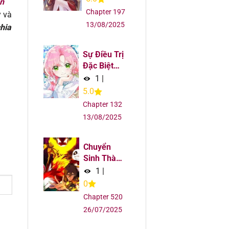
n
Chapter 197
y và
6
13/08/2025
chia
6
Sự Điều Trị
Đặc Biệt
6
Của Tinh
1
|
Linh
5.0
6
Chapter 132
13/08/2025
6
Chuyển
6
Sinh Thành
Liễu Đột
1
|
5
Biến
0
Chapter 520
5
26/07/2025