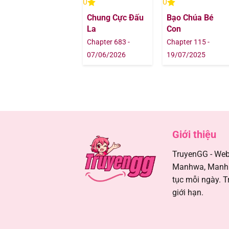
0
0
Chapter 80
Chung Cực Đấu
Bạo Chúa Bé
La
Con
Chapter 79
Chapter 683 -
Chapter 115 -
07/06/2026
19/07/2025
Chapter 78
Chapter 77
Chapter 76
Giới thiệu
Chapter 75
TruyenGG - Webs
Manhwa, Manhua
Chapter 74
tục mỗi ngày. T
giới hạn.
Chapter 73
Chapter 72