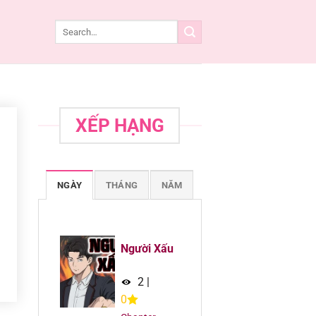
XẾP HẠNG
NGÀY
THÁNG
NĂM
Người Xấu
2
|
0