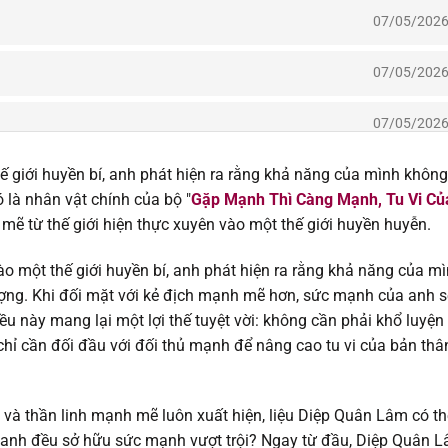
07/05/202
07/05/202
07/05/202
ế giới huyền bí, anh phát hiện ra rằng khả năng của mình không
07/05/202
 là nhân vật chính của bộ "
Gặp Mạnh Thì Càng Mạnh, Tu Vi Củ
mẽ từ thế giới hiện thực xuyên vào một thế giới huyền huyễn.
07/05/202
 một thế giới huyền bí, anh phát hiện ra rằng khả năng của m
15/04/202
ợng. Khi đối mặt với kẻ địch mạnh mẽ hơn, sức mạnh của anh s
iều này mang lại một lợi thế tuyệt vời: không cần phải khổ luyện
15/04/202
hỉ cần đối đầu với đối thủ mạnh để nâng cao tu vi của bản thâ
15/04/202
ài và thần linh mạnh mẽ luôn xuất hiện, liệu Diệp Quân Lâm có th
15/04/202
 quanh đều sở hữu sức mạnh vượt trội? Ngay từ đầu, Diệp Quân 