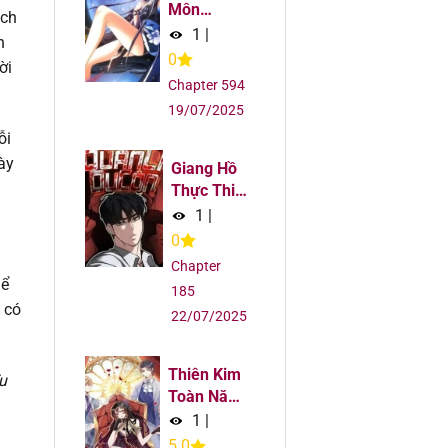
Môn
ích
Khiêm Tốn
6
1
|
h
Chút
0
ời
6
Chapter 594
19/07/2025
6
ỗi
ày
Giang Hồ
6
Thực Thi
Công Lý
1
|
6
0
Chapter
hể
6
185
 có
22/07/2025
6
Thiên Kim
u
6
Toàn Năng
Đại Tài
1
|
6
5.0