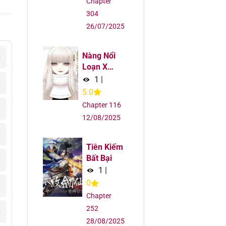
Chapter
304
26/07/2025
Nàng Nổi
6
Loạn X
Chàng Thợ
1
|
6
May
5.0
Chapter 116
6
12/08/2025
6
Tiên Kiếm
Bất Bại
6
1
|
0
6
Chapter
252
6
28/08/2025