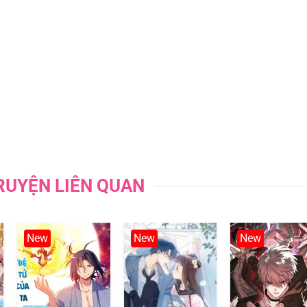
21/12/202
14/12/202
14/12/202
14/12/202
01/12/202
24/11/202
RUYỆN LIÊN QUAN
24/11/202
New
New
New
18/11/202
18/11/202