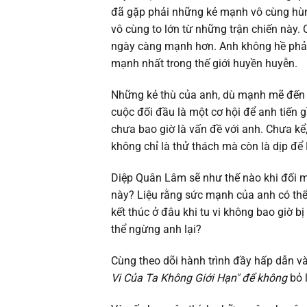
đã gặp phải những kẻ mạnh vô cùng hùng
Chapter 115
vô cùng to lớn từ những trận chiến này.
ngày càng mạnh hơn. Anh không hề phải 
Chapter 114
mạnh nhất trong thế giới huyền huyễn.
Chapter 113
Những kẻ thù của anh, dù mạnh mẽ đến 
cuộc đối đầu là một cơ hội để anh tiến g
Chapter 112
chưa bao giờ là vấn đề với anh. Chưa k
không chỉ là thử thách mà còn là dịp đ
Chapter 111
Diệp Quân Lâm sẽ như thế nào khi đối m
này? Liệu rằng sức mạnh của anh có thể
Chapter 110
kết thúc ở đâu khi tu vi không bao giờ b
thể ngừng anh lại?
Chapter 109
Cùng theo dõi hành trình đầy hấp dẫn v
Chapter 108
Vi Của Ta Không Giới Hạn" để không
bỏ 
Chapter 107