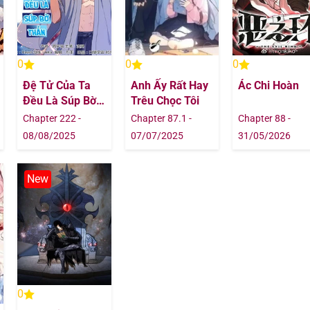
09/11/202
02/11/202
0
0
0
02/11/202
Đệ Tử Của Ta
Anh Ấy Rất Hay
Ác Chi Hoàn
Đều Là Súp Bờ
Trêu Chọc Tôi
Thần
26/10/202
Chapter 222 -
Chapter 87.1 -
Chapter 88 -
08/08/2025
07/07/2025
31/05/2026
26/10/202
New
26/10/202
26/10/202
26/10/202
05/10/202
0