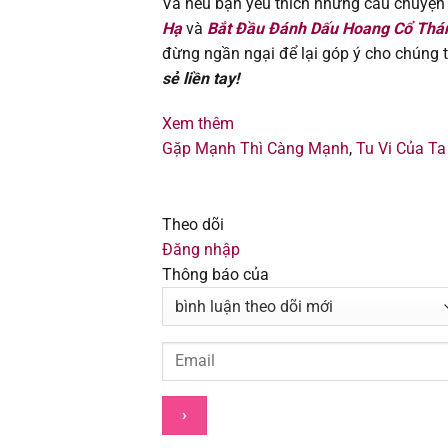
Và nếu bạn yêu thích những câu chuyệ
Hạ
và
Bắt Đầu Đánh Dấu Hoang Cổ Thá
Chapter 106
đừng ngần ngại để lại góp ý cho chúng t
sẻ liền tay!
Chapter 105
Xem thêm
Chapter 104
Gặp Mạnh Thì Càng Mạnh
,
Tu Vi Của Ta
Chapter 103
Theo dõi
Chapter 102
Đăng nhập
Thông báo của
Chapter 101
Chapter 100
Chapter 99