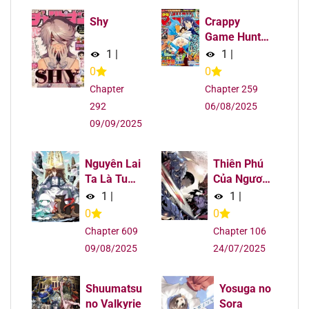
Shy
Crappy
Chapter 621
09/08/2025
Game Hunter
Challenges
1
|
1
|
Chapter 621
09/08/2025
God-Tier
0
0
Game
Chapter
Chapter 259
Chapter 621
09/08/2025
292
06/08/2025
09/09/2025
Chapter 620
09/08/2025
Nguyên Lai
Thiên Phú
Chapter 620
09/08/2025
Ta Là Tu
Của Ngươi
Tiên Đại
Giờ Là Của
1
|
1
|
Chapter 620
09/08/2025
Lão
Ta
0
0
Chapter 609
Chapter 106
Chapter 619
09/08/2025
09/08/2025
24/07/2025
Chapter 619
09/08/2025
Shuumatsu
Yosuga no
no Valkyrie
Sora