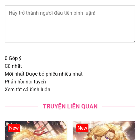
Chapter 646
14/10/2025
Chapter 645
14/10/2025
Chapter 644
14/10/2025
Chapter 643
14/08/2025
0
Góp ý
Cũ nhất
Chapter 642
14/08/2025
Mới nhất
Được bỏ phiếu nhiều nhất
Phản hồi nội tuyến
Chapter 641
14/08/2025
Xem tất cả bình luận
Chapter 640
14/08/2025
TRUYỆN LIÊN QUAN
Chapter 639
14/08/2025
New
New
Chapter 638
14/08/2025