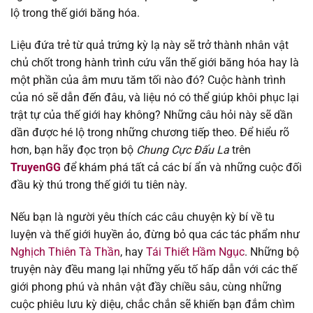
Chapter 664
14/01/2026
lộ trong thế giới băng hóa.
Chapter 663
14/01/2026
Liệu đứa trẻ từ quả trứng kỳ lạ này sẽ trở thành nhân vật
chủ chốt trong hành trình cứu vãn thế giới băng hóa hay là
Chapter 662
06/01/2026
một phần của âm mưu tăm tối nào đó? Cuộc hành trình
của nó sẽ dẫn đến đâu, và liệu nó có thể giúp khôi phục lại
Chapter 661
23/12/2025
trật tự của thế giới hay không? Những câu hỏi này sẽ dần
dần được hé lộ trong những chương tiếp theo. Để hiểu rõ
Chapter 660
16/12/2025
hơn, bạn hãy đọc trọn bộ
Chung Cực Đấu La
trên
TruyenGG
để khám phá tất cả các bí ẩn và những cuộc đối
Chapter 659
16/12/2025
đầu kỳ thú trong thế giới tu tiên này.
Nếu bạn là người yêu thích các câu chuyện kỳ bí về tu
Chapter 658
25/11/2025
luyện và thế giới huyền ảo, đừng bỏ qua các tác phẩm như
Nghịch Thiên Tà Thần
, hay
Tái Thiết Hầm Ngục
. Những bộ
Chapter 657
25/11/2025
truyện này đều mang lại những yếu tố hấp dẫn với các thế
giới phong phú và nhân vật đầy chiều sâu, cùng những
Chapter 656
13/11/2025
cuộc phiêu lưu kỳ diệu, chắc chắn sẽ khiến bạn đắm chìm