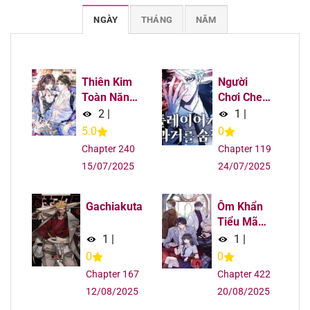
NGÀY
THÁNG
NĂM
Chapter 624
09/08/2025
Chapter 624
09/08/2025
Thiên Kim
Người
Chapter 624
09/08/2025
Toàn Năng
Chơi Che
Bá Khí Ngút
Giấu Quá
2
|
1
|
Trời
Khứ
Chapter 623
09/08/2025
5.0
0
Chapter 240
Chapter 119
Chapter 623
09/08/2025
15/07/2025
24/07/2025
Chapter 623
09/08/2025
Gachiakuta
Ôm Khẩn
Tiểu Mã
Chapter 622
09/08/2025
Giáp Của
1
|
1
|
Tôi
0
0
Chapter 622
09/08/2025
Chapter 167
Chapter 422
12/08/2025
20/08/2025
Chapter 622
09/08/2025