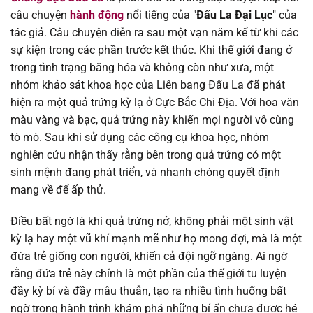
câu chuyện
hành động
nổi tiếng của "
Đấu La Đại Lục
" của
tác giả. Câu chuyện diễn ra sau một vạn năm kể từ khi các
Chapter 672
19/03/2026
sự kiện trong các phần trước kết thúc. Khi thế giới đang ở
trong tình trạng băng hóa và không còn như xưa, một
Chapter 671
14/03/2026
nhóm khảo sát khoa học của Liên bang Đấu La đã phát
hiện ra một quả trứng kỳ lạ ở Cực Bắc Chi Địa. Với hoa văn
Chapter 670
04/03/2026
màu vàng và bạc, quả trứng này khiến mọi người vô cùng
tò mò. Sau khi sử dụng các công cụ khoa học, nhóm
Chapter 669
04/03/2026
nghiên cứu nhận thấy rằng bên trong quả trứng có một
sinh mệnh đang phát triển, và nhanh chóng quyết định
Chapter 668
14/02/2026
mang về để ấp thử.
Chapter 667
05/02/2026
Điều bất ngờ là khi quả trứng nở, không phải một sinh vật
kỳ lạ hay một vũ khí mạnh mẽ như họ mong đợi, mà là một
Chapter 666
28/01/2026
đứa trẻ giống con người, khiến cả đội ngỡ ngàng. Ai ngờ
rằng đứa trẻ này chính là một phần của thế giới tu luyện
Chapter 665
21/01/2026
đầy kỳ bí và đầy mâu thuẫn, tạo ra nhiều tình huống bất
ngờ trong hành trình khám phá những bí ẩn chưa được hé