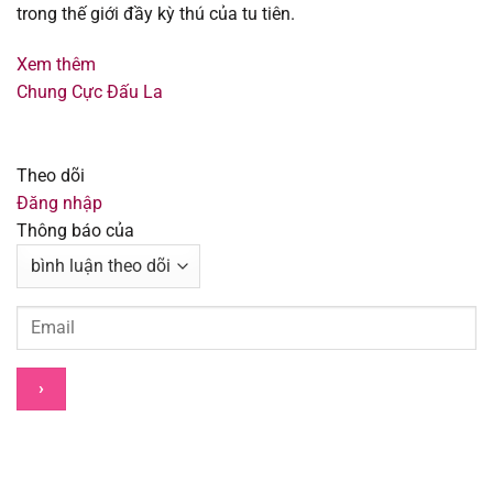
trong thế giới đầy kỳ thú của tu tiên.
Chapter 655
05/11/2025
Xem thêm
Chapter 654
28/10/2025
Chung Cực Đấu La
Chapter 653
28/10/2025
Theo dõi
Chapter 652
14/10/2025
Đăng nhập
Thông báo của
Chapter 651
14/10/2025
Chapter 650
14/10/2025
Chapter 649
14/10/2025
Chapter 648
14/10/2025
Chapter 647
14/10/2025