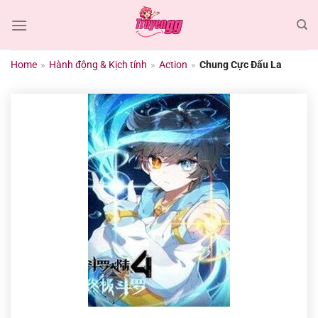
Chuyển
đến
nội
dung
Home
»
Hành động & Kịch tính
»
Action
»
Chung Cực Đấu La