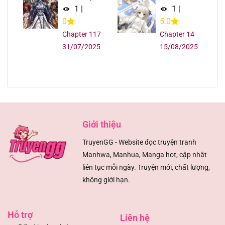
Chapter 619
09/08/2025
1
|
1
|
0
5.0
Chapter 618
09/08/2025
Chapter 117
Chapter 14
31/07/2025
15/08/2025
Chapter 618
09/08/2025
Chapter 618
09/08/2025
Chapter 617
09/08/2025
Giới thiệu
Chapter 617
09/08/2025
TruyenGG - Website đọc truyện tranh
Manhwa, Manhua, Manga hot, cập nhật
Chapter 617
09/08/2025
liên tục mỗi ngày. Truyện mới, chất lượng,
không giới hạn.
Chapter 616
09/08/2025
Chapter 616
09/08/2025
Hỗ trợ
Liên hệ