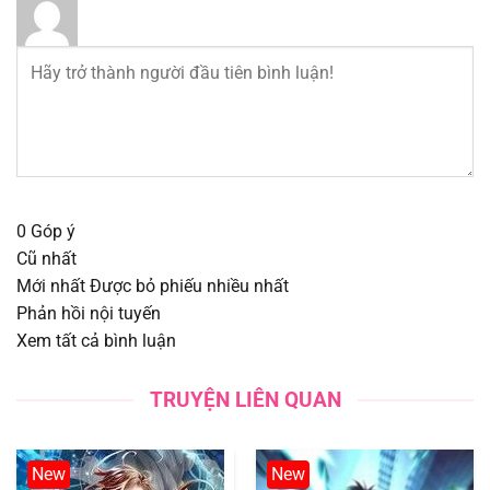
Chapter 292
07/08/2025
Chapter 291
07/08/2025
Chapter 290
07/08/2025
Chapter 289
07/08/2025
0
Góp ý
Chapter 288
07/08/2025
Cũ nhất
Mới nhất
Được bỏ phiếu nhiều nhất
Chapter 287
07/08/2025
Phản hồi nội tuyến
Xem tất cả bình luận
Chapter 286
07/08/2025
TRUYỆN LIÊN QUAN
Chapter 285
07/08/2025
New
New
Chapter 284
07/08/2025