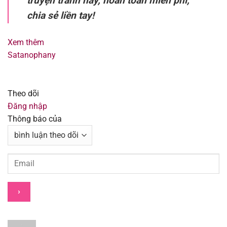
truyện tranh hay, hoàn toàn miễn phí,
Chapter 301
07/08/2025
chia sẻ liền tay!
Chapter 300
07/08/2025
Xem thêm
Satanophany
Chapter 299
07/08/2025
Chapter 298
07/08/2025
Theo dõi
Đăng nhập
Chapter 297
07/08/2025
Thông báo của
Chapter 296
07/08/2025
Chapter 295
07/08/2025
Chapter 294
07/08/2025
Chapter 293
07/08/2025