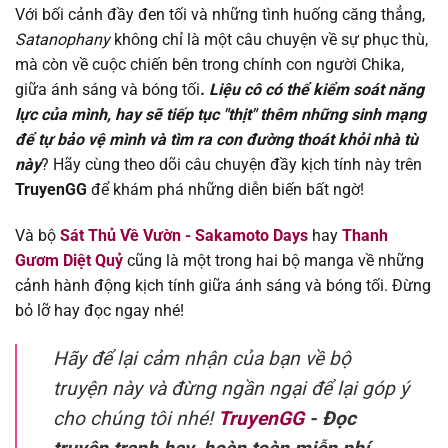
Chapter 310
26/09/2025
Với bối cảnh đầy đen tối và những tình huống căng thẳng,
Satanophany
không chỉ là một câu chuyện về sự phục thù,
Chapter 309
21/09/2025
mà còn về cuộc chiến bên trong chính con người Chika,
giữa ánh sáng và bóng tối
. Liệu cô có thể kiểm soát năng
Chapter 308
21/09/2025
lực của mình, hay sẽ tiếp tục "thịt" thêm những sinh mạng
để tự bảo vệ mình và tìm ra con đường thoát khỏi nhà tù
Chapter 307
21/09/2025
này
? Hãy cùng theo dõi câu chuyện đầy kịch tính này trên
TruyenGG
để khám phá những diễn biến bất ngờ!
Chapter 306
21/09/2025
Và bộ
Sát Thủ Về Vườn - Sakamoto Days
hay
Thanh
Gươm Diệt Quỷ
cũng là một trong hai bộ manga về những
Chapter 305
21/09/2025
cảnh hành động kịch tính giữa ánh sáng và bóng tối. Đừng
bỏ lỡ hay đọc ngay nhé!
Chapter 304
21/09/2025
Hãy để lại cảm nhận của bạn về bộ
Chapter 303
21/09/2025
truyện này và đừng ngần ngại để lại góp ý
Chapter 302
07/08/2025
cho chúng tôi nhé!
TruyenGG
- Đọc