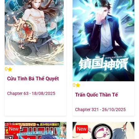
Chapter 283
07/08/2025
Chapter 282
07/08/2025
Chapter 281
07/08/2025
Chapter 280
07/08/2025
0
Chapter 279
07/08/2025
Cửu Tinh Bá Thể Quyết
0
Chapter 278
07/08/2025
Chapter 63 - 18/08/2025
Trấn Quốc Thần Tế
Chapter 277
07/08/2025
Chapter 321 - 26/10/2025
Chapter 276
07/08/2025
New
New