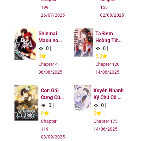
199
155
Chapter 239
07/08/2025
26/07/2025
02/08/2025
Chapter 238
07/08/2025
Shinmai
Ta Đem
Maou no
Hoàng Tử
Chapter 237
07/08/2025
Keiyakusha
Dưỡng
0
|
0
|
Thành Hắc
0
5.0
Hóa
Chapter 236
07/08/2025
Chapter 41
Chapter 120
08/08/2025
14/08/2025
Chapter 235
07/08/2025
Con Gái
Xuyên Nhanh
Chapter 234
07/08/2025
Cưng Của
Ký Chủ Cô Ấy
Quỷ
Một Lòng
0
|
0
|
Chapter 233
07/08/2025
Muốn Chết
0
0
Chapter
Chapter 173
Chapter 232
07/08/2025
119
14/06/2025
03/09/2025