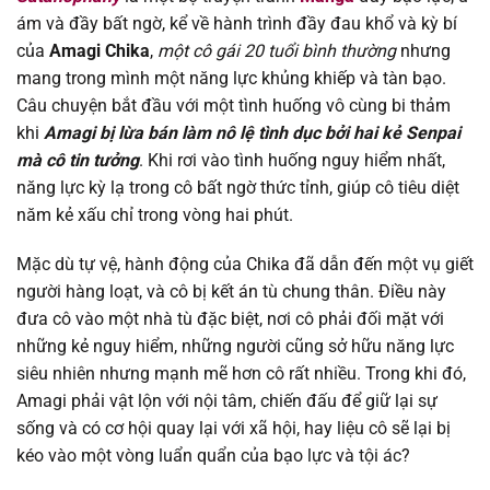
ám và đầy bất ngờ, kể về hành trình đầy đau khổ và kỳ bí
của
Amagi Chika
,
một cô gái 20 tuổi bình thường
nhưng
Chapter 318
16/01/2026
mang trong mình một năng lực khủng khiếp và tàn bạo.
Câu chuyện bắt đầu với một tình huống vô cùng bi thảm
Chapter 317
11/12/2025
khi
Amagi bị lừa bán làm nô lệ tình dục bởi hai kẻ Senpai
mà cô tin tưởng
. Khi rơi vào tình huống nguy hiểm nhất,
Chapter 316
05/12/2025
năng lực kỳ lạ trong cô bất ngờ thức tỉnh, giúp cô tiêu diệt
năm kẻ xấu chỉ trong vòng hai phút.
Chapter 315
20/11/2025
Mặc dù tự vệ, hành động của Chika đã dẫn đến một vụ giết
Chapter 314
13/11/2025
người hàng loạt, và cô bị kết án tù chung thân. Điều này
đưa cô vào một nhà tù đặc biệt, nơi cô phải đối mặt với
Chapter 313
06/11/2025
những kẻ nguy hiểm, những người cũng sở hữu năng lực
siêu nhiên nhưng mạnh mẽ hơn cô rất nhiều. Trong khi đó,
Chapter 312
23/10/2025
Amagi phải vật lộn với nội tâm, chiến đấu để giữ lại sự
sống và có cơ hội quay lại với xã hội, hay liệu cô sẽ lại bị
Chapter 311
16/10/2025
kéo vào một vòng luẩn quẩn của bạo lực và tội ác?