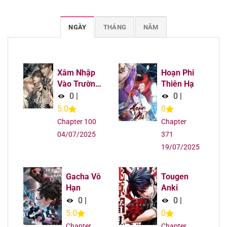
Chapter 248
07/08/2025
NGÀY
THÁNG
NĂM
Chapter 247
07/08/2025
Chapter 246
07/08/2025
Xâm Nhập
Hoạn Phi
Vào Trường
Thiên Hạ
Trung Học
Chapter 245
07/08/2025
0
|
0
|
Tài Phiệt!
5.0
0
Chapter 244
07/08/2025
Chapter 100
Chapter
04/07/2025
371
Chapter 243
07/08/2025
19/07/2025
Chapter 242
07/08/2025
Gacha Vô
Tougen
Hạn
Anki
Chapter 241
07/08/2025
0
|
0
|
5.0
0
Chapter 240
07/08/2025
Chapter
Chapter