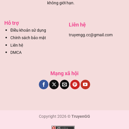
không giới hạn.
Chapter 223
07/08/2025
Chapter 222
07/08/2025
Hỗ trợ
Liên hệ
Đ
iều khoản sử dụng
Chapter 221.5
07/08/2025
truyengg.cc@gmail.com
Chính sách bảo mật
Liên hệ
Chapter 221
07/08/2025
DMCA
Chapter 220
07/08/2025
Mạng xã hội
Chapter 219
07/08/2025
Chapter 218
07/08/2025
Chapter 217
07/08/2025
Copyright 2026 ©
TruyenGG
Chapter 216
07/08/2025