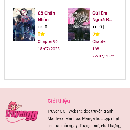
Chapter 231
07/08/2025
Cổ Chân
Gửi Em
Chapter 230.5
07/08/2025
Nhân
Người Bất
Tử
0
|
0
|
Chapter 230
07/08/2025
0
0
Chapter 96
Chapter
Chapter 229
07/08/2025
15/07/2025
168
22/07/2025
Chapter 228
07/08/2025
Chapter 227
07/08/2025
Chapter 226
07/08/2025
Giới thiệu
Chapter 225
07/08/2025
TruyenGG - Website đọc truyện tranh
Manhwa, Manhua, Manga hot, cập nhật
Chapter 224
07/08/2025
liên tục mỗi ngày. Truyện mới, chất lượng,